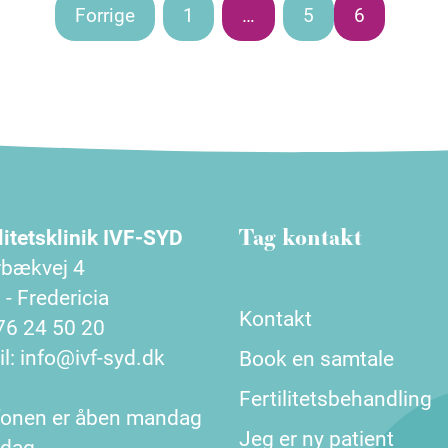
ing
Forrige
1
…
5
6
Tag kontakt
litetsklinik IVF-SYD
bækvej 4
- Fredericia
Kontakt
 76 24 50 20
l: info@ivf-syd.dk
Book en samtale
Fertilitetsbehandling
fonen er åben mandag
Jeg er ny patient
redag