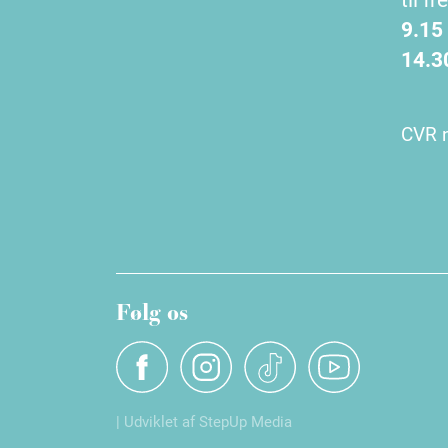
9.15
14.3
CVR n
Følg os
| Udviklet af StepUp Media