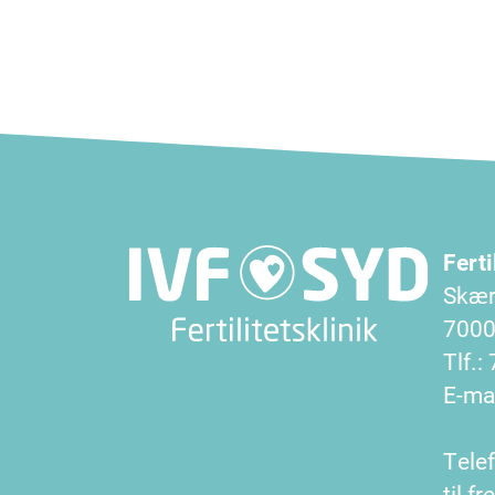
Indlægsinddel
Ferti
Skær
7000 
Tlf.:
E-mai
Tele
til f