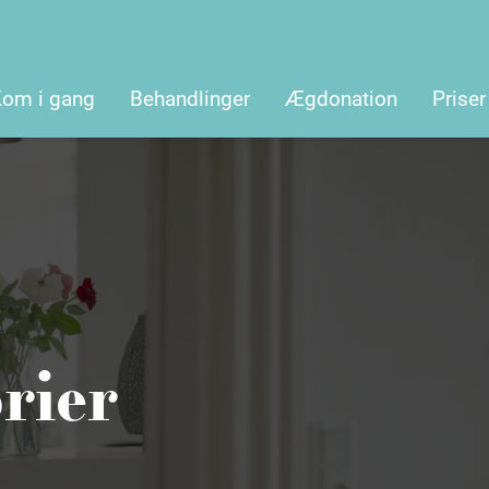
Kom i gang
Behandlinger
Ægdonation
Priser
rier