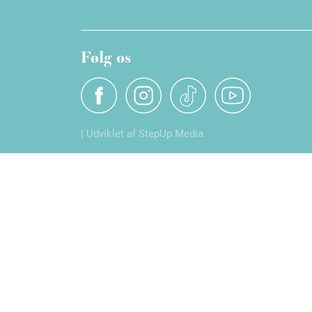
Følg os
| Udviklet af StepUp Media