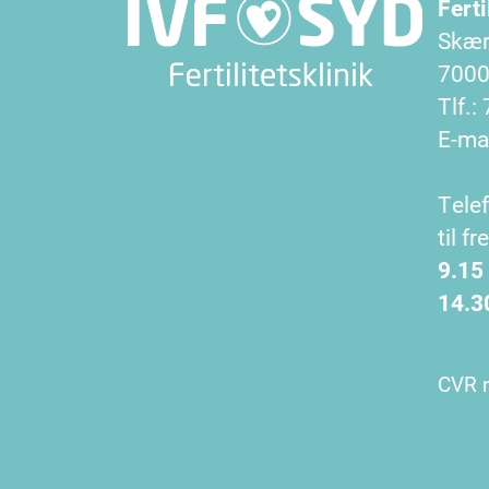
Ferti
Skær
7000 
Tlf.:
E-mai
Tele
til f
9.15
14.3
CVR n