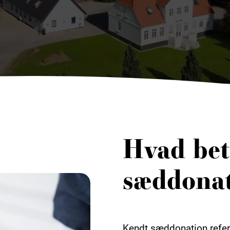
Hvad bet
sæddona
Kendt sæddonation refere