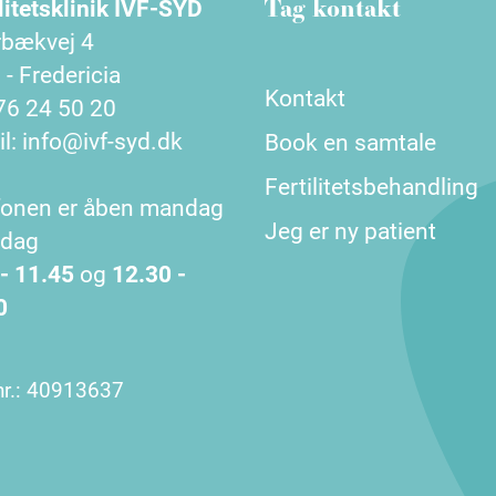
Tag kontakt
litetsklinik IVF-SYD
bækvej 4
- Fredericia
Kontakt
 76 24 50 20
l: info@ivf-syd.dk
Book en samtale
Fertilitetsbehandling
fonen er åben mandag
Jeg er ny patient
redag
 - 11.45
og
12.30 -
0
r.:
40913637