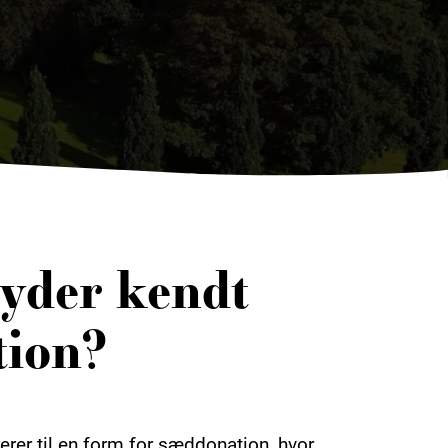
yder kendt
tion?
rer til en form for sæddonation, hvor