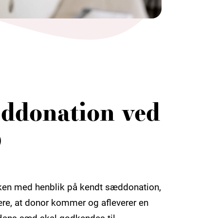
ddonation ved
D
ikken med henblik på kendt sæddonation,
være, at donor kommer og afleverer en
Hans sæd skal godkendes til