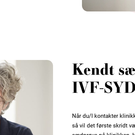
Kendt sæ
IVF-SY
Når du/I kontakter klin
så vil det første skridt 
sædprøve på klinikken. 