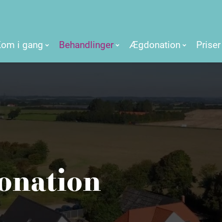
Kom i gang
Behandlinger
Ægdonation
Priser
onation