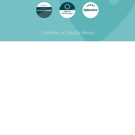
| Udviklet af StepUp Media