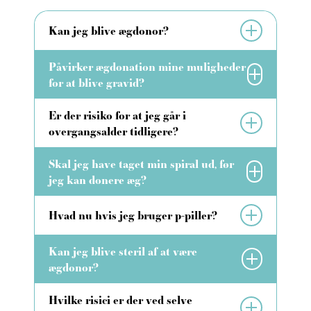
Kan jeg blive ægdonor?
Påvirker ægdonation mine muligheder
for at blive gravid?
Er der risiko for at jeg går i
overgangsalder tidligere?
Skal jeg have taget min spiral ud, før
jeg kan donere æg?
Hvad nu hvis jeg bruger p-piller?
Kan jeg blive steril af at være
ægdonor?
Hvilke risici er der ved selve