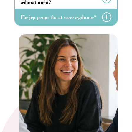
ædonationen?
Får jeg penge for at være ægdonor?