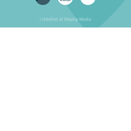
| Udviklet af StepUp Media