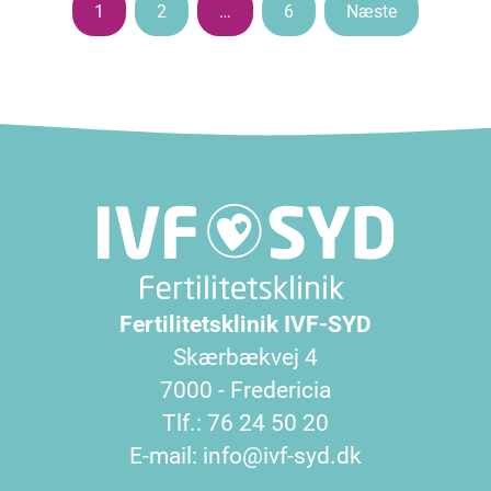
Indlægsinddeling
1
2
…
6
Næste
Fertilitetsklinik IVF-SYD
Skærbækvej 4
7000 - Fredericia
Tlf.: 76 24 50 20
E-mail: info@ivf-syd.dk