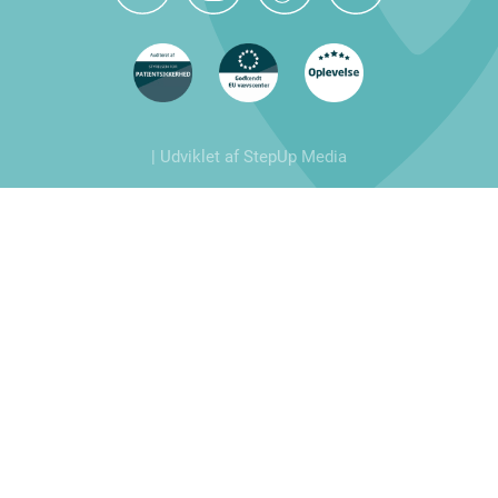
| Udviklet af StepUp Media