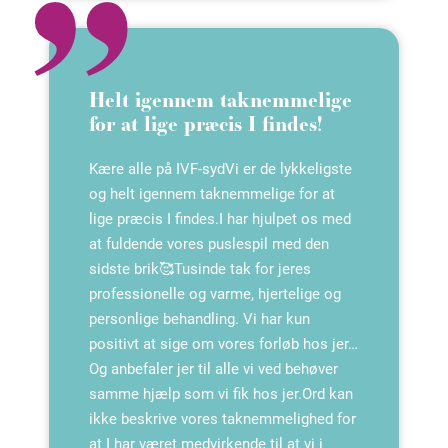
Helt igennem taknemmelige
for at lige præcis I findes!
Kære alle på IVF-syd️Vi er de lykkeligste
og helt igennem taknemmelige for at
lige præcis I findes.I har hjulpet os med
at fuldende vores puslespil med den
sidste brik🥰Tusinde tak for jeres
professionelle og varme, hjertelige og
personlige behandling. Vi har kun
positivt at sige om vores forløb hos jer…️
Og anbefaler jer til alle vi ved behøver
samme hjælp som vi fik hos jer.Ord kan
ikke beskrive vores taknemmelighed for
at I har været medvirkende til at vi i